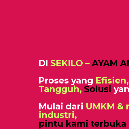
DI
SEKILO –
AYAM A
Proses yang
Efisien,
Tangguh,
Solusi
yan
Mulai dari
UMKM & r
industri,
pintu kami terbuka